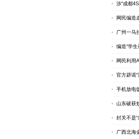
涉“成都4
网民编造虚
广州一马拉
编造“学生
网民利用A
官方辟谣“
手机放电饭
山东破获炒
封关不是“
广西北海金