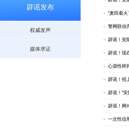
辟谣发布
“麦田着火
警网联动
权威发声
辟谣！安
媒体求证
辟谣！现在
心源性猝
辟谣！招
辟谣！“
辟谣！网
一次性信用