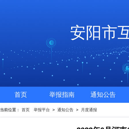
安阳市
首页
举报指南
通知公告
当前位置：
首页
举报平台
>
通知公告
>
月度通报