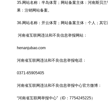
35.网站名称：半岛体育；网站备案主体：河南斯贝
果：注销网站备案。
36.网站名称：开云体育；网站备案主体：个人；其
河南省互联网违法和不良信息举报网站：
henanjubao.com
河南省互联网违法和不良信息举报电话：
0371-65905405
河南省互联网违法和不良信息举报中心官方微博：
“河南省互联网举报中心”（ID：7754245225）