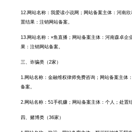
12.网站名称：我爱读小说网；网站备案主体：河南
置结果：注销网站备案。
13.网站名称：×鱼直播；网站备案主体：河南森卓
果：注销网站备案。
三、诈骗类（2家）
1.网站名称：金融维权律师免费咨询；网站备案主体
备案。
2.网站名称：51手机赚；网站备案主体：个人；处
四、赌博类（36家）