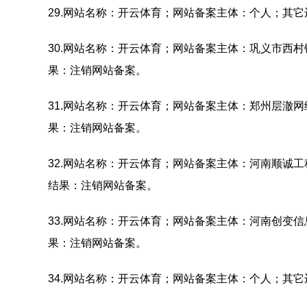
29.网站名称：开云体育；网站备案主体：个人；其
30.网站名称：开云体育；网站备案主体：巩义市西
果：注销网站备案。
31.网站名称：开云体育；网站备案主体：郑州层澈
果：注销网站备案。
32.网站名称：开云体育；网站备案主体：河南顺诚
结果：注销网站备案。
33.网站名称：开云体育；网站备案主体：河南创变
果：注销网站备案。
34.网站名称：开云体育；网站备案主体：个人；其