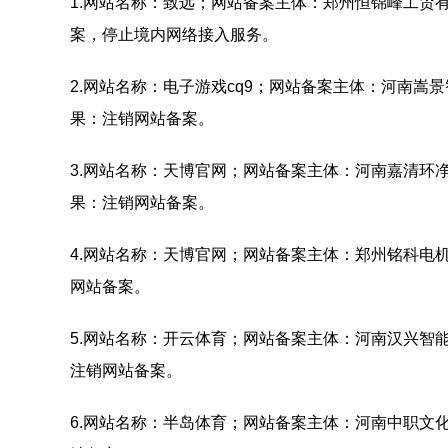
1.网站名称：致远；网站备案主体：郑州恒锦峰工贸
案，停止境内网络接入服务。
2.网站名称：电子游戏cq9；网站备案主体：河南
果：注销网站备案。
3.网站名称：天博官网；网站备案主体：河南嘉清环
果：注销网站备案。
4.网站名称：天博官网；网站备案主体：郑州铭科电
网站备案。
5.网站名称：开云体育；网站备案主体：河南汉兴智
注销网站备案。
6.网站名称：半岛体育；网站备案主体：河南中职文